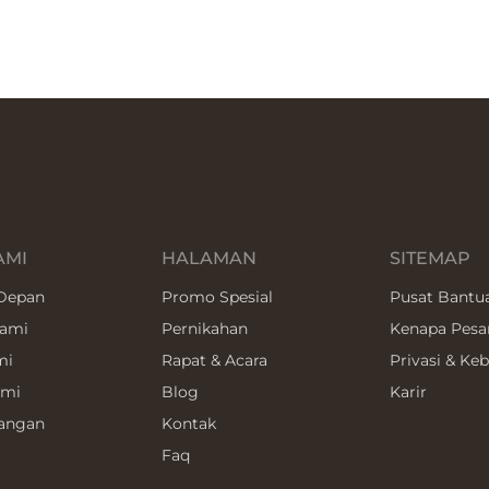
AMI
HALAMAN
SITEMAP
Depan
Promo Spesial
Pusat Bantu
Kami
Pernikahan
Kenapa Pesa
mi
Rapat & Acara
Privasi & Keb
ami
Blog
Karir
angan
Kontak
Faq