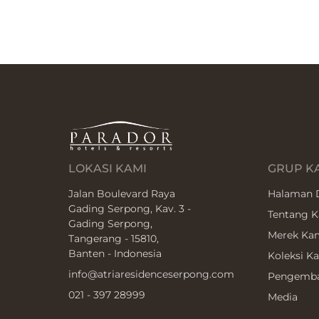
LOKASI KAMI
GRUP K
Jalan Boulevard Raya
Halaman 
Gading Serpong, Kav. 3 -
Tentang 
Gading Serpong,
Merek Ka
Tangerang - 15810,
Banten - Indonesia
Koleksi K
info@atriaresidenceserpong.com
Pengemb
021 - 397 28999
Media