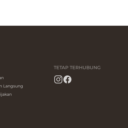
TETAP TERHUBUNG
an
n Langsung
ijakan