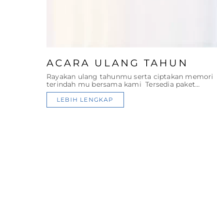
ACARA ULANG TAHUN
Rayakan ulang tahunmu serta ciptakan memori
terindah mu bersama kami Tersedia paket
\'Birthday by the Pool\' untuk 35 orang sudah
termasuk makanan, music, dan dekorasi.
LEBIH LENGKAP