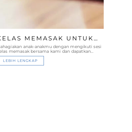
KELAS MEMASAK UNTUK
ANAK
ahagiakan anak-anakmu dengan mengikuti sesi
elas memasak bersama kami dan dapatkan
ratis penggunaan kolam renang.
LEBIH LENGKAP