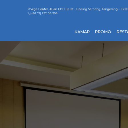
Vega Center, Jalan CBD Barat - Gading Serpong, Tangerang - 1581
(+62 21) 292 05 999
KAMAR
PROMO
REST