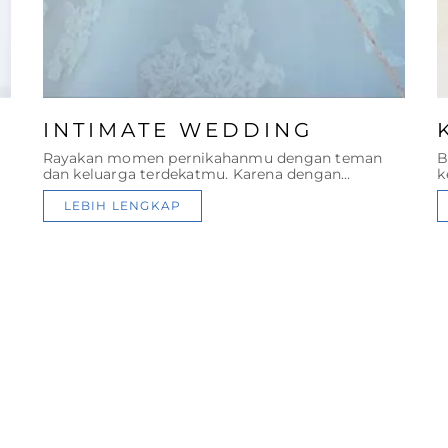
INTIMATE WEDDING
Rayakan momen pernikahanmu dengan teman
B
dan keluarga terdekatmu. Karena dengan
k
pernikahan yang intim membuat momentmu
g
lebih berharga
LEBIH LENGKAP