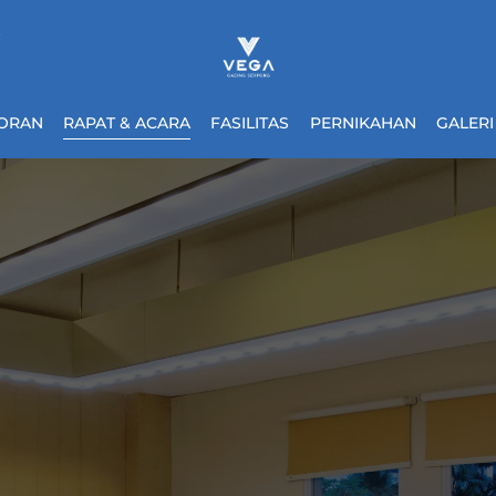
0
ORAN
RAPAT & ACARA
FASILITAS
PERNIKAHAN
GALERI