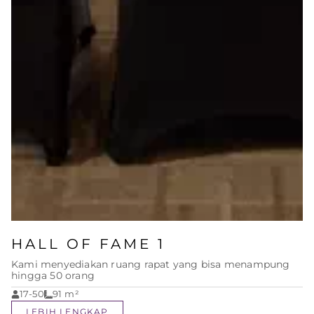
HALL OF FAME 1
Kami menyediakan ruang rapat yang bisa menampung
hingga 50 orang
17-50
91
m²
LEBIH LENGKAP