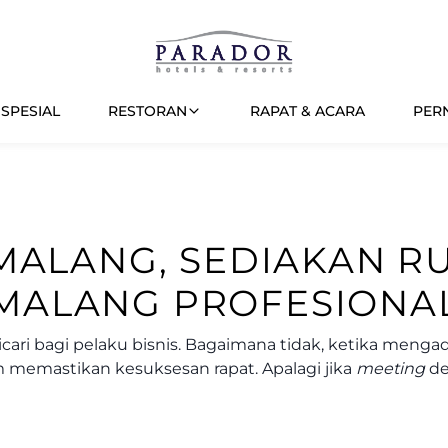
SPESIAL
RESTORAN
RAPAT & ACARA
PER
 MALANG, SEDIAKAN R
MALANG PROFESIONA
icari bagi pelaku bisnis. Bagaimana tidak, ketika meng
m memastikan kesuksesan rapat. Apalagi jika
meeting
de