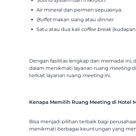
Sound system
dan mikrofon.
Air mineral dan permen sepuasnya.
Buffet
makan siang atau
dinner
.
Satu atau dua kali
coffee break
(kudapan,
Dengan fasilitas lengkap dan memadai ini
dalam menikmati layanan ruang
meeting
d
terkait layanan ruang
meeting
ini.
Kenapa Memilih Ruang Meeting di Hotel M
Bisa menjadi pilihan terbaik bagi perusa
menikmati berbagai keuntungan yang men