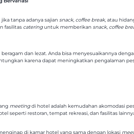
g Bervariasi
 jika tanpa adanya sajian
snack, coffee break,
atau hidan
fasilitas
catering
untuk memberikan
snack, coffee bre
t beragam dan lezat. Anda bisa menyesuaikannya deng
nguntungkan karena dapat meningkatkan pengalaman pe
uang
meeting
di hotel adalah kemudahan akomodasi pes
tel seperti restoran, tempat rekreasi, dan fasilitas lainny
menginap di kamar hotel yang sama dengan lokasi
meet