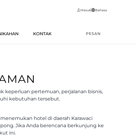
Masuk
Bahasa
NIKAHAN
KONTAK
PESAN
YAMAN
uk keperluan pertemuan, perjalanan bisnis,
enuhi kebutuhan tersebut.
h menemukan hotel di daerah Karawaci
erpong. Jika Anda berencana berkunjung ke
ut ini.