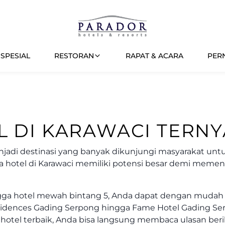
SPESIAL
RESTORAN
RAPAT & ACARA
PER
L DI KARAWACI TERN
menjadi destinasi yang banyak dikunjungi masyarakat unt
n jika hotel di Karawaci memiliki potensi besar demi mem
hingga hotel mewah bintang 5, Anda dapat dengan muda
 Residences Gading Serpong hingga Fame Hotel Gading S
otel terbaik, Anda bisa langsung membaca ulasan berik